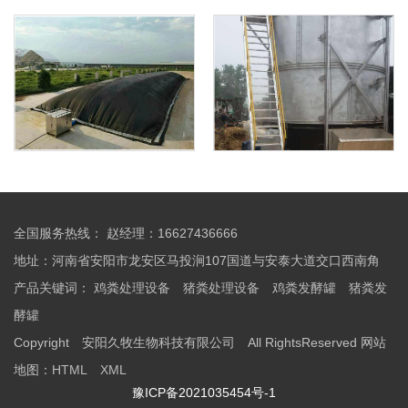
全国服务热线： 赵经理：16627436666
地址：河南省安阳市龙安区马投涧107国道与安泰大道交口西南角
产品关键词：
鸡粪处理设备
猪粪处理设备
鸡粪发酵罐
猪粪发
酵罐
Copyright 安阳久牧生物科技有限公司 All RightsReserved
网站
地图：
HTML
XML
豫ICP备2021035454号-1